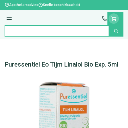
Ga naar de inhoud
Apothekersadvies
Snelle beschikbaarheid
Menu
Zoek
Product, merk, categorie...
Puressentiel Eo Tijm Linalol Bio Exp. 5ml