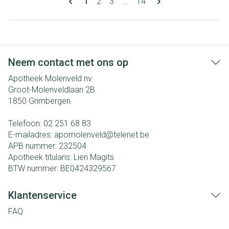
U lees momenteel pagina
Pagina
Pagina
Pagina
1
2
3
...
14
Neem contact met ons op
Apotheek Molenveld nv
Groot-Molenveldlaan 2B
1850
Grimbergen
Telefoon:
02 251 68 83
E-mailadres:
apomolenveld@
telenet.be
APB nummer:
232504
Apotheek titularis:
Lien Magits
BTW nummer:
BE0424329567
Klantenservice
FAQ