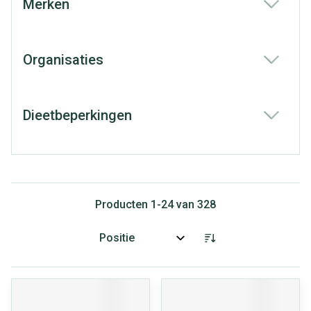
Merken
filter
Organisaties
filter
Dieetbeperkingen
filter
Producten
1
-
24
van
328
Sorteer op: