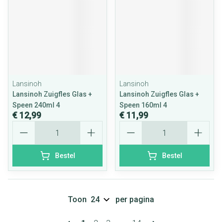
Lansinoh
Lansinoh
Lansinoh Zuigfles Glas +
Lansinoh Zuigfles Glas +
Speen 240ml 4
Speen 160ml 4
€ 12,99
€ 11,99
Aantal
Aantal
Bestel
Bestel
Toon
per pagina
Pagina's