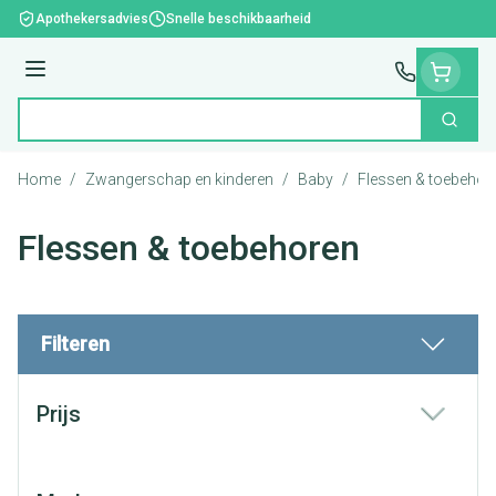
Ga naar de inhoud
Apothekersadvies
Snelle beschikbaarheid
Menu
Zoek
Product, merk, categorie...
Home
/
Zwangerschap en kinderen
/
Baby
/
Flessen & toebehor
Flessen & toebehoren
Filteren
Doorgaan naar productlijst
Prijs
filter