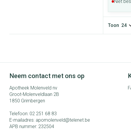
Niet be
Toon
Neem contact met ons op
K
Apotheek Molenveld nv
F
Groot-Molenveldlaan 2B
1850
Grimbergen
Telefoon:
02 251 68 83
E-mailadres:
apomolenveld@
telenet.be
APB nummer:
232504