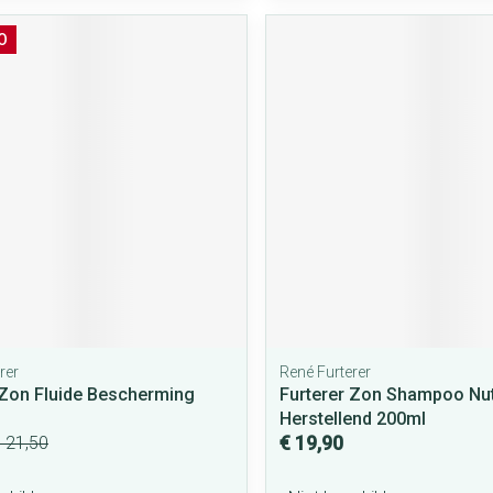
rging
Supplementen
Insectenwe
middelen
O
ssen
 geïrriteerde
Zelfbruiner
Scheren
rer
René Furterer
 Zon Fluide Bescherming
Furterer Zon Shampoo Nut
Herstellend 200ml
€ 19,90
 21,50