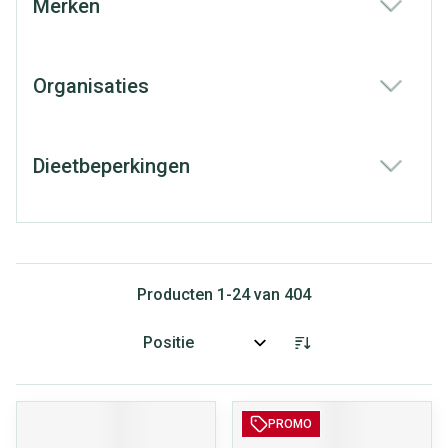
Merken
filter
Organisaties
filter
Dieetbeperkingen
filter
Producten
1
-
24
van
404
Sorteer op:
PROMO