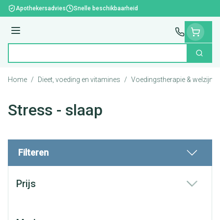
Ga naar de inhoud
Apothekersadvies
Snelle beschikbaarheid
Menu
Zoek
Product, merk, categorie...
Home
/
Dieet, voeding en vitamines
/
Voedingstherapie & welzijn
/
Stress - slaap
Filteren
Doorgaan naar productlijst
Prijs
filter