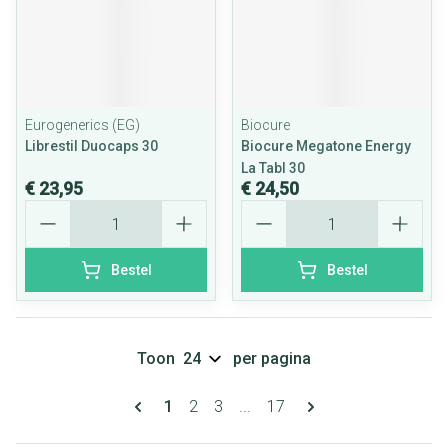
Eurogenerics (EG)
Biocure
Librestil Duocaps 30
Biocure Megatone Energy
La Tabl 30
€ 23,95
€ 24,50
Aantal
Aantal
Bestel
Bestel
Toon
per pagina
Pagina's
U lees momenteel pagina
Pagina
Pagina
Pagina
1
2
3
...
17