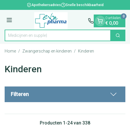
Dia 1 van 1
Ga naar de inhoud
Apothekersadvies
Snelle beschikbaarheid
0
0 artikelen
Menu
€ 0,00
Me
Zoek
Product, merk, categorie...
Home
/
Zwangerschap en kinderen
/
Kinderen
Kinderen
Filteren
Producten
1
-
24
van
338