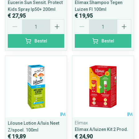
Eucerin Sun Sensit. Protect
Elimax Shampoo Tegen
Kids Spray Ip50+ 200ml
Luizen Fl 100ml
€ 27,95
€ 19,95
Aantal
Aantal
Bestel
Bestel
Elimax
Lilouse Lotion A/luis Neet
Elimax A/luizen Kit 2 Prod.
Z/spoel. 100ml
€ 19,89
€ 24,90