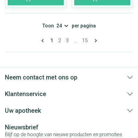
Toon
per pagina
Pagina's
U lees momenteel pagina
Pagina
Pagina
Pagina
1
2
3
...
15
Neem contact met ons op
Klantenservice
Uw apotheek
Nieuwsbrief
Blijf op de hoogte van nieuwe producten en promoties