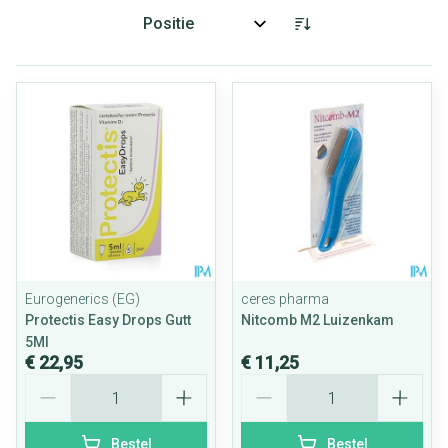
Sorteer op:
Eurogenerics (EG)
ceres pharma
Protectis Easy Drops Gutt
Nitcomb M2 Luizenkam
5Ml
€ 22,95
€ 11,25
Aantal
Aantal
Bestel
Bestel