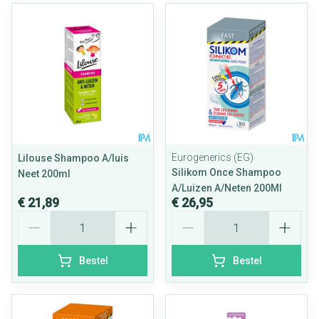
Eurogenerics (EG)
Lilouse Shampoo A/luis
Silikom Once Shampoo
Neet 200ml
A/Luizen A/Neten 200Ml
€ 21,89
€ 26,95
Aantal
Aantal
Bestel
Bestel