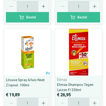
Aantal
Aantal
Bestel
Bestel
Elimax
Lilouse Spray A/luis Neet
Elimax Shampoo Tegen
Z/spoel. 100ml
Luizen Fl 250ml
€ 19,89
€ 26,95
Aantal
Aantal