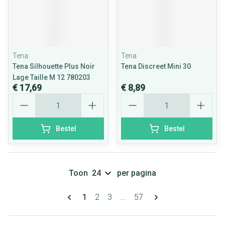
Tena
Tena
Tena Silhouette Plus Noir
Tena Discreet Mini 30
Lage Taille M 12 780203
€ 17,69
€ 8,89
Aantal
Aantal
Bestel
Bestel
Toon
per pagina
Pagina's
U lees momenteel pagina
Pagina
Pagina
Pagina
1
2
3
...
57