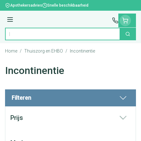
Ga naar de inhoud
Apothekersadvies
Snelle beschikbaarheid
Menu
Zoek
Product, merk, categorie...
Home
/
Thuiszorg en EHBO
/
Incontinentie
Incontinentie
Filteren
Doorgaan naar productlijst
Prijs
filter