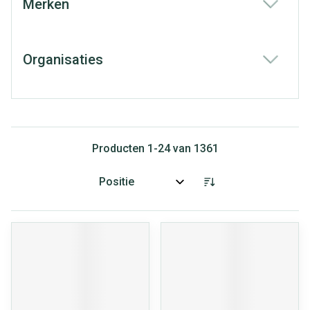
Merken
filter
Organisaties
filter
Producten
1
-
24
van
1361
Sorteer op: