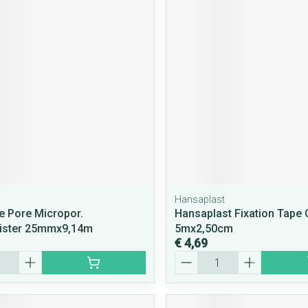
Hansaplast
e Pore Micropor.
Hansaplast Fixation Tape 
eister 25mmx9,14m
5mx2,50cm
€ 4,69
Aantal