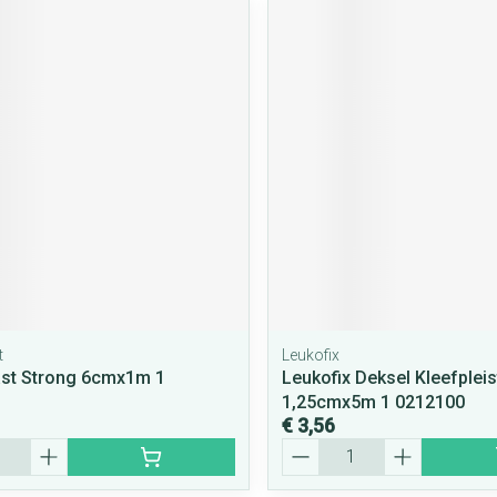
t
Leukofix
ast Strong 6cmx1m 1
Leukofix Deksel Kleefpleis
1,25cmx5m 1 0212100
€ 3,56
Aantal