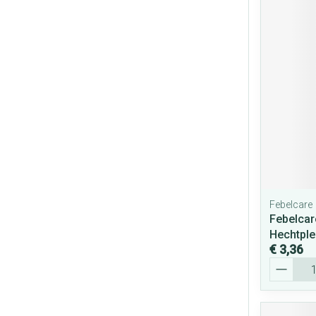
Febelcare
Febelcar
Hechtpl
€ 3,36
Aantal