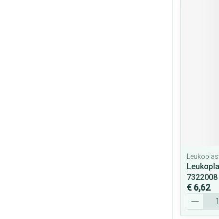
Leukoplas
Leukopl
7322008
€ 6,62
Aantal