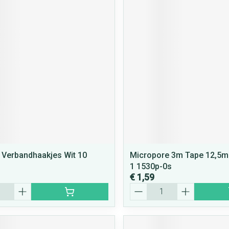
rging
Supplementen
Insectenwe
middelen
ssen
 geïrriteerde
Zelfbruiner
Scheren
Verbandhaakjes Wit 10
Micropore 3m Tape 12,5
1 1530p-0s
€ 1,59
Aantal