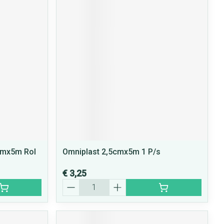
rende
Parfums en
geurproducten
CBD
mmx5m Rol
Omniplast 2,5cmx5m 1 P/s
€ 3,25
Aantal