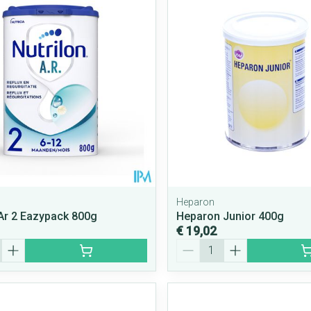
Mondmaskers
rging
Supplementen
Insectenwe
middelen
ssen
 geïrriteerde
Heparon
 Ar 2 Eazypack 800g
Heparon Junior 400g
€ 19,02
Zelfbruiner
Scheren
Aantal