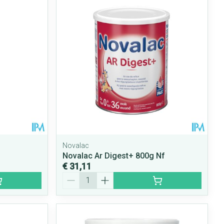
rende
Parfums en
geurproducten
Novalac
Novalac Ar Digest+ 800g Nf
€ 31,11
CBD
Aantal