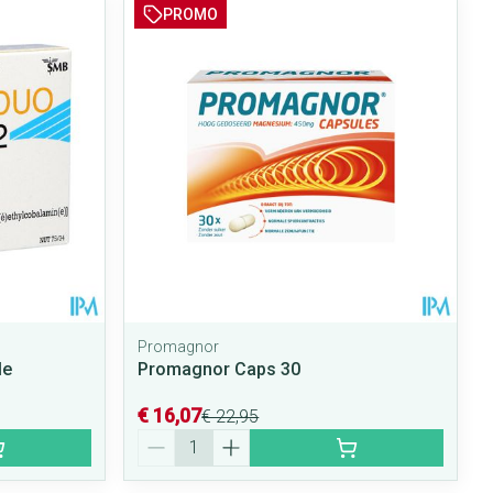
PROMO
Promagnor
le
Promagnor Caps 30
€ 16,07
€ 22,95
Aantal