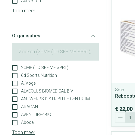
Active Iron
Aerosol toestel
Blaren
Creme, gel en s
Toon meer
Aerosol access
Eelt
Zuurstof
Eksteroog - lik
Ademhalingsst
Organisaties
Toon meer
filter
Spieren en gew
Specifiek voor
Naalden en spu
2CME (TO SEE ME SPRL)
Lichaamsverzor
Spuiten
6d Sports Nutrition
Infecties
A. Vogel
Deodorant
Oplossing voor i
Smb
ALVEOLUS BIOMEDICAL B.V.
Gezichtsverzor
Naalden
Reboosto
ANTWERPS DISTRIBUTIE CENTRUM
Luizen
Naalden voor in
ARAGAN
€ 22,00
pennaalden
AVENTURE4BIO
Aantal
Toon meer
Aboca
Diagnostica
Toon meer