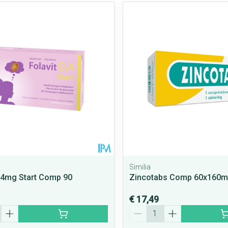
Similia
0,4mg Start Comp 90
Zincotabs Comp 60x160
€ 17,49
Aantal