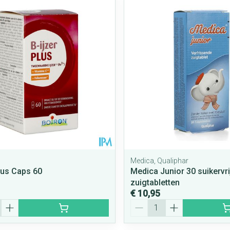
Mondmaskers
rging
Supplementen
Insectenwe
middelen
ssen
 geïrriteerde
Medica, Qualiphar
Plus Caps 60
Medica Junior 30 suikervri
Zelfbruiner
Scheren
zuigtabletten
€ 10,95
Aantal