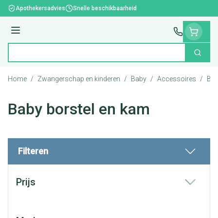
Ga naar de inhoud
Apothekersadvies
Snelle beschikbaarheid
Menu
Zoek
Product, merk, categorie...
Home
/
Zwangerschap en kinderen
/
Baby
/
Accessoires
/
Bab
Baby borstel en kam
Filteren
Doorgaan naar productlijst
Prijs
filter