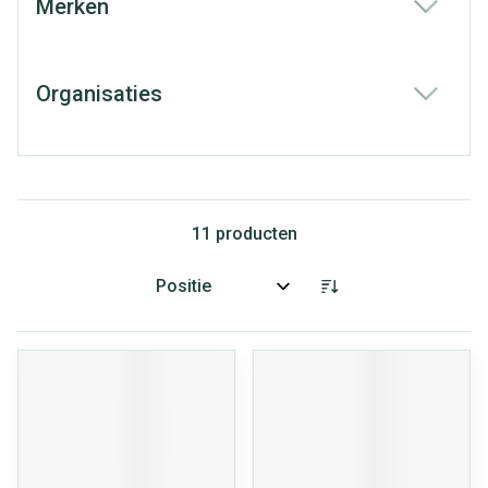
Merken
filter
Organisaties
filter
11
producten
Sorteer op: