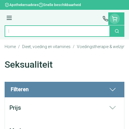
Ga naar de inhoud
Apothekersadvies
Snelle beschikbaarheid
Menu
Zoek
Product, merk, categorie...
Home
/
Dieet, voeding en vitamines
/
Voedingstherapie & welzijn
/
Seksualiteit
Filteren
Doorgaan naar productlijst
Prijs
filter