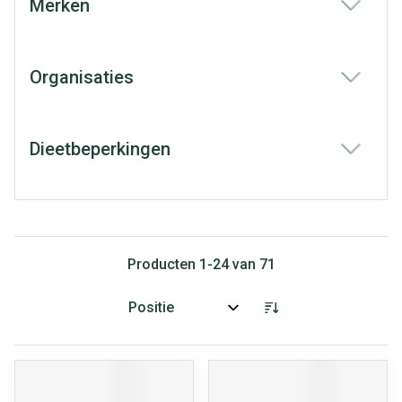
Merken
filter
Organisaties
filter
Dieetbeperkingen
filter
Producten
1
-
24
van
71
Sorteer op: