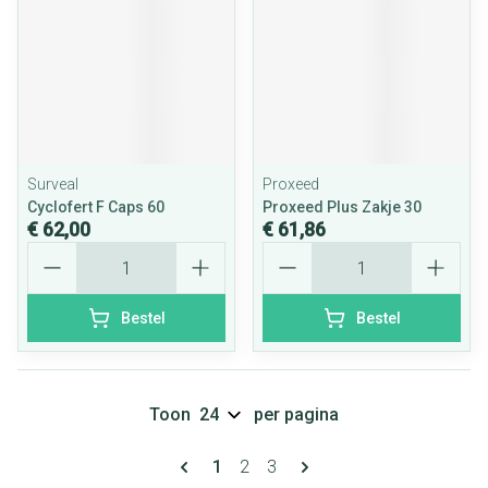
Surveal
Proxeed
Cyclofert F Caps 60
Proxeed Plus Zakje 30
€ 62,00
€ 61,86
Aantal
Aantal
Bestel
Bestel
Toon
per pagina
Pagina's
U lees momenteel pagina
Pagina
Pagina
1
2
3