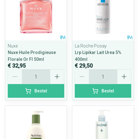
Nuxe
La Roche Posay
Nuxe Huile Prodigieuse
Lrp Lipikar Lait Urea 5%
Florale Or Fl 50ml
400ml
€ 32,95
€ 29,50
Aantal
Aantal
Bestel
Bestel