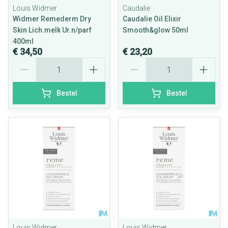
Louis Widmer
Caudalie
Widmer Remederm Dry
Caudalie Oil Elixir
Skin Lich.melk Ur.n/parf
Smooth&glow 50ml
400ml
€ 34,50
€ 23,20
Aantal
Aantal
Bestel
Bestel
Louis Widmer
Louis Widmer