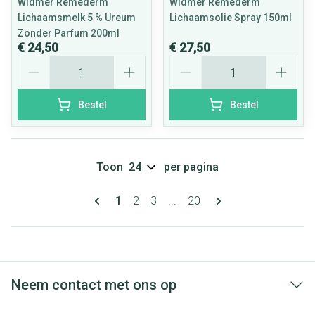
Widmer Remederm
Widmer Remederm
Lichaamsmelk 5 % Ureum
Lichaamsolie Spray 150ml
Zonder Parfum 200ml
€ 24,50
€ 27,50
Aantal
Aantal
Bestel
Bestel
Toon
per pagina
Pagina's
U lees momenteel pagina
Pagina
Pagina
Pagina
1
2
3
...
20
Neem contact met ons op