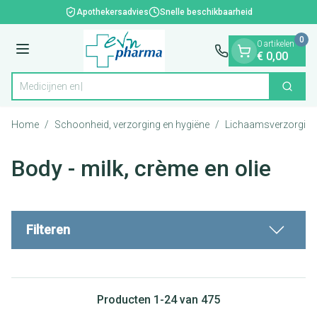
Dia 1 van 1
Ga naar de inhoud
Apothekersadvies
Snelle beschikbaarheid
0
0 artikelen
Menu
€ 0,00
Zoek
Product, merk, categorie...
Home
/
Schoonheid, verzorging en hygiëne
/
Lichaamsverzorging
Body - milk, crème en olie
Filteren
Producten
1
-
24
van
475