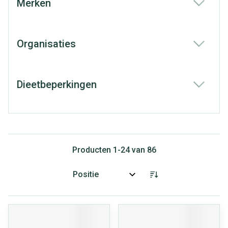
Merken
filter
Organisaties
filter
Dieetbeperkingen
filter
Producten
1
-
24
van
86
Sorteer op: