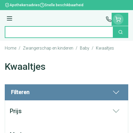
Ga naar de inhoud
Apothekersadvies
Snelle beschikbaarheid
Menu
Zoek
Product, merk, categorie...
Home
/
Zwangerschap en kinderen
/
Baby
/
Kwaaltjes
Kwaaltjes
Filteren
Doorgaan naar productlijst
Prijs
filter