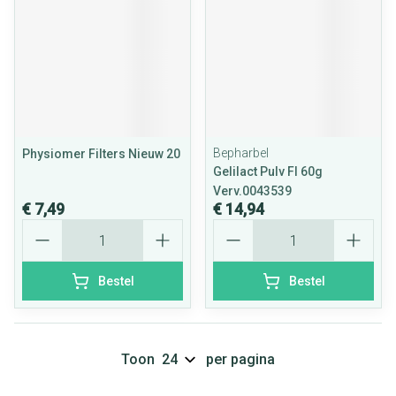
Bepharbel
Physiomer Filters Nieuw 20
Gelilact Pulv Fl 60g
Verv.0043539
€ 7,49
€ 14,94
Aantal
Aantal
Bestel
Bestel
Toon
per pagina
Pagina's