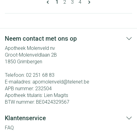
U lees momenteel pagina
Pagina
Pagina
Pagina
1
2
3
4
Neem contact met ons op
Apotheek Molenveld nv
Groot-Molenveldlaan 2B
1850
Grimbergen
Telefoon:
02 251 68 83
E-mailadres:
apomolenveld@
telenet.be
APB nummer:
232504
Apotheek titularis:
Lien Magits
BTW nummer:
BE0424329567
Klantenservice
FAQ