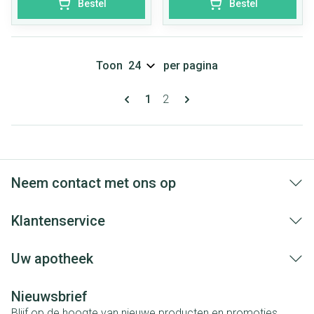
Bestel
Bestel
Toon
per pagina
Pagina's
U lees momenteel pagina
Pagina
1
2
Neem contact met ons op
Klantenservice
Uw apotheek
Nieuwsbrief
Blijf op de hoogte van nieuwe producten en promoties