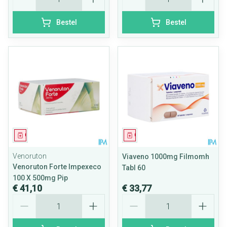
Bestel
Bestel
Geneesmiddel
Geneesmiddel
Venoruton
Viaveno 1000mg Filmomh
Venoruton Forte Impexeco
Tabl 60
100 X 500mg Pip
€ 41,10
€ 33,77
Aantal
Aantal