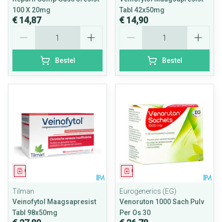
100 X 20mg
Tabl 42x50mg
€ 14,87
€ 14,90
Aantal
Aantal
Bestel
Bestel
Geneesmiddel
Geneesmiddel
Tilman
Eurogenerics (EG)
Veinofytol Maagsapresist
Venoruton 1000 Sach Pulv
Tabl 98x50mg
Per Os 30