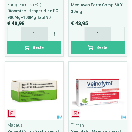
Eurogenerics (EG)
Mediaven Forte Comp 60 X
Diosmine+Hesperidine EG
30mg
900Mg+100Mg Tabl 90
€ 40,98
€ 43,95
Aantal
Aantal
Bestel
Bestel
Geneesmiddel
Geneesmiddel
Madaus
Tilman
Reparil Comp Gastroresist
Veinofytol Maagsapresist