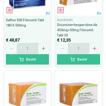
Geneesmiddel
Geneesmiddel
Aurobindo
Daflon 500 Filmomh Tabl
Diosmine+hesperidine Ab
180 X 500mg
450mg+50mg Filmomh
Tabl 30
€ 48,87
€ 12,35
Aantal
Aantal
Bestel
Bestel