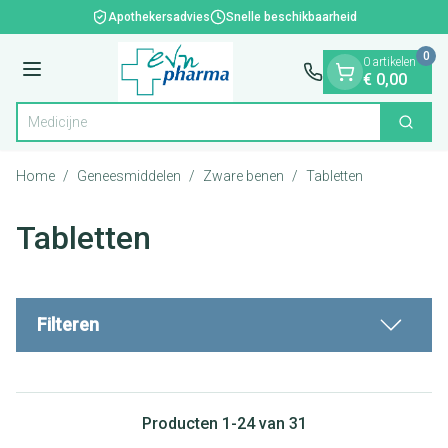
Dia 1 van 1
Ga naar de inhoud
Apothekersadvies
Snelle beschikbaarheid
0
0 artikelen
Menu
€ 0,00
Zoek
Product, merk, categorie...
Home
/
Geneesmiddelen
/
Zware benen
/
Tabletten
Tabletten
Filteren
Producten
1
-
24
van
31