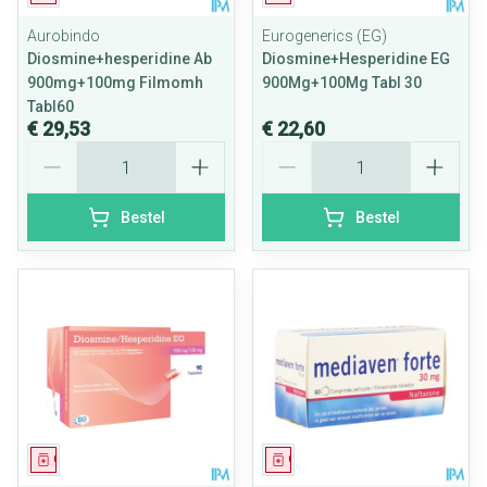
Aurobindo
Eurogenerics (EG)
Diosmine+hesperidine Ab
Diosmine+Hesperidine EG
900mg+100mg Filmomh
900Mg+100Mg Tabl 30
Tabl60
€ 29,53
€ 22,60
Aantal
Aantal
Bestel
Bestel
Geneesmiddel
Geneesmiddel