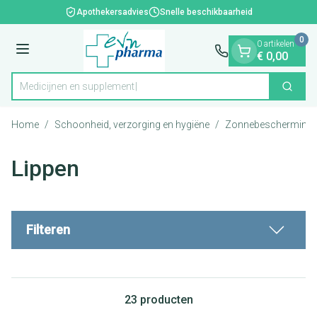
Dia 1 van 1
Ga naar de inhoud
Apothekersadvies
Snelle beschikbaarheid
0
0 artikelen
Menu
€ 0,00
Medicij
Zoek
Product, merk, categorie...
Home
/
Schoonheid, verzorging en hygiëne
/
Zonnebescherming
Lippen
Filteren
23
producten