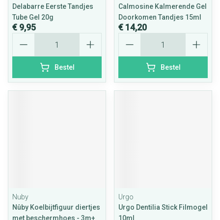
Delabarre Eerste Tandjes
Calmosine Kalmerende Gel
Tube Gel 20g
Doorkomen Tandjes 15ml
€ 9,95
€ 14,20
Aantal
Aantal
Bestel
Bestel
Nuby
Urgo
Nûby Koelbijtfiguur diertjes
Urgo Dentilia Stick Filmogel
met beschermhoes - 3m+
10ml