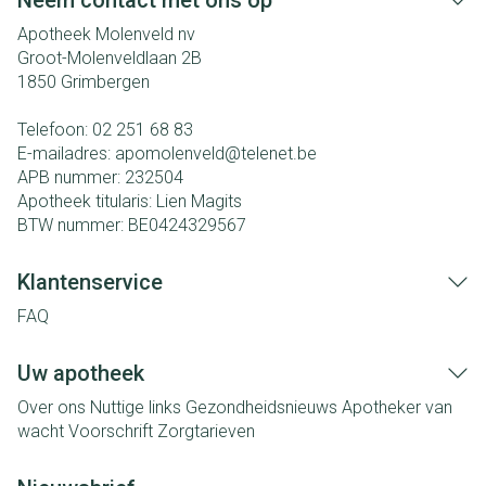
Neem contact met ons op
Apotheek Molenveld nv
Groot-Molenveldlaan 2B
1850
Grimbergen
Telefoon:
02 251 68 83
E-mailadres:
apomolenveld@
telenet.be
APB nummer:
232504
Apotheek titularis:
Lien Magits
BTW nummer:
BE0424329567
Klantenservice
FAQ
Uw apotheek
Over ons
Nuttige links
Gezondheidsnieuws
Apotheker van
wacht
Voorschrift
Zorgtarieven