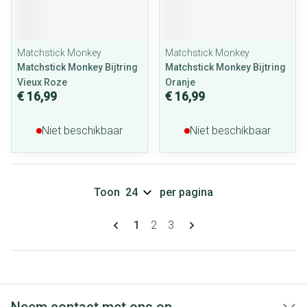
Matchstick Monkey
Matchstick Monkey
Matchstick Monkey Bijtring
Matchstick Monkey Bijtring
Vieux Roze
Oranje
€ 16,99
€ 16,99
Niet beschikbaar
Niet beschikbaar
Toon
per pagina
Pagina's
U lees momenteel pagina
Pagina
Pagina
1
2
3