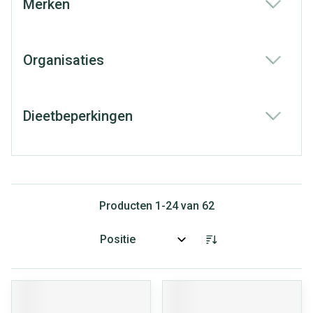
Merken
filter
Organisaties
filter
Dieetbeperkingen
filter
Producten
1
-
24
van
62
Sorteer op: