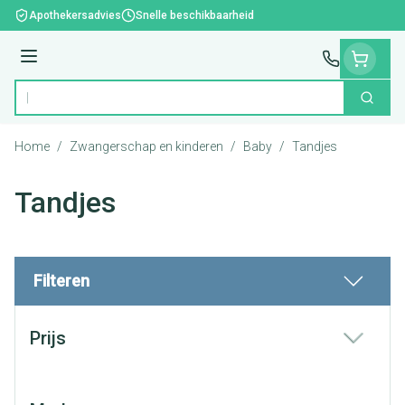
Ga naar de inhoud
Apothekersadvies
Snelle beschikbaarheid
Menu
Zoek
Product, merk, categorie...
Home
/
Zwangerschap en kinderen
/
Baby
/
Tandjes
Tandjes
Filteren
Doorgaan naar productlijst
Prijs
filter