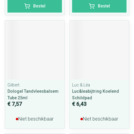
Bestel
Bestel
Gilbert
Luc & Léa
Dologel Tandvleesbalsem
Luc&leabijtring Koelend
Tube 25ml
Schildpad
€ 7,57
€ 6,43
Niet beschikbaar
Niet beschikbaar