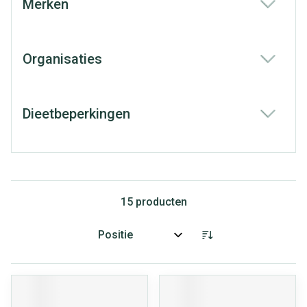
Merken
filter
Organisaties
filter
Dieetbeperkingen
filter
15
producten
Sorteer op: