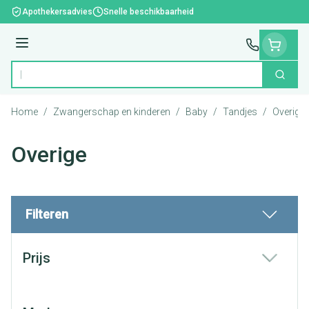
Ga naar de inhoud
Apothekersadvies
Snelle beschikbaarheid
Menu
Zoek
Product, merk, categorie...
Home
/
Zwangerschap en kinderen
/
Baby
/
Tandjes
/
Overige
Overige
Filteren
Doorgaan naar productlijst
Prijs
filter