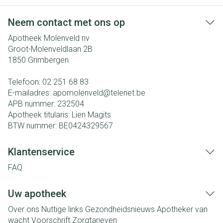
Neem contact met ons op
Apotheek Molenveld nv
Groot-Molenveldlaan 2B
1850
Grimbergen
Telefoon:
02 251 68 83
E-mailadres:
apomolenveld@
telenet.be
APB nummer:
232504
Apotheek titularis:
Lien Magits
BTW nummer:
BE0424329567
Klantenservice
FAQ
Uw apotheek
Over ons
Nuttige links
Gezondheidsnieuws
Apotheker van
wacht
Voorschrift
Zorgtarieven