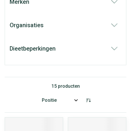
Merken
filter
Organisaties
filter
Dieetbeperkingen
filter
15
producten
Sorteer op: