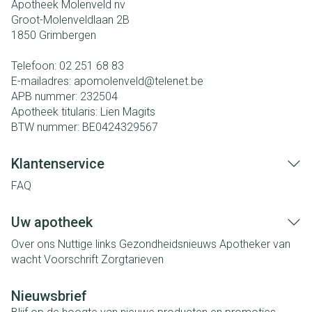
Apotheek Molenveld nv
Groot-Molenveldlaan 2B
1850
Grimbergen
Telefoon:
02 251 68 83
E-mailadres:
apomolenveld@
telenet.be
APB nummer:
232504
Apotheek titularis:
Lien Magits
BTW nummer:
BE0424329567
Klantenservice
FAQ
Uw apotheek
Over ons
Nuttige links
Gezondheidsnieuws
Apotheker van
wacht
Voorschrift
Zorgtarieven
Nieuwsbrief