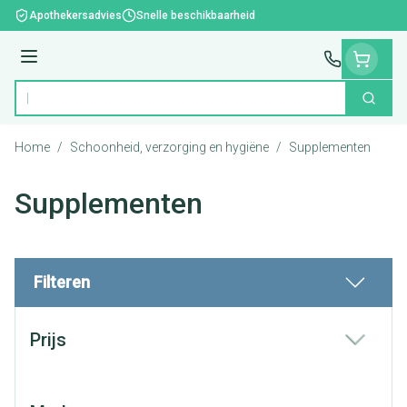
Ga naar de inhoud
Apothekersadvies
Snelle beschikbaarheid
Menu
Zoek
Product, merk, categorie...
Home
/
Schoonheid, verzorging en hygiëne
/
Supplementen
Supplementen
Filteren
Doorgaan naar productlijst
Prijs
filter