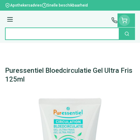
Ga naar de inhoud
Apothekersadvies
Snelle beschikbaarheid
Menu
Zoek
Product, merk, categorie...
Puressentiel Bloedcirculatie Gel Ultra Fris
125ml