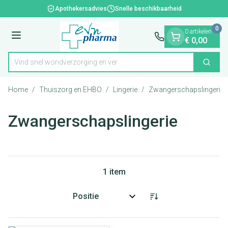
Dia 1 van 1
Ga naar de inhoud
Apothekersadvies
Snelle beschikbaarheid
0
0 artikelen
Menu
€ 0,00
Vind snel wondverzorging en
Zoek
Product, merk, categorie...
Home
/
Thuiszorg en EHBO
/
Lingerie
/
Zwangerschapslingerie
Zwangerschapslingerie
1
item
Sorteer op: