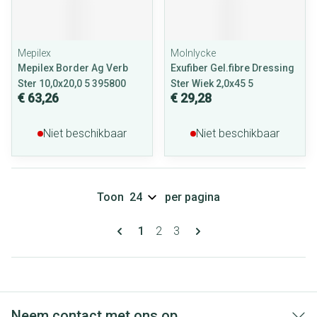
Mepilex
Molnlycke
Mepilex Border Ag Verb
Exufiber Gel.fibre Dressing
Ster 10,0x20,0 5 395800
Ster Wiek 2,0x45 5
€ 63,26
€ 29,28
Niet beschikbaar
Niet beschikbaar
Toon
per pagina
Pagina's
U lees momenteel pagina
Pagina
Pagina
1
2
3
Neem contact met ons op