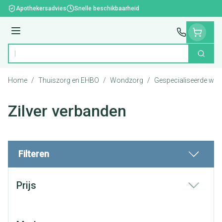
Ga naar de inhoud
Apothekersadvies
Snelle beschikbaarheid
Menu
Zoek
Product, merk, categorie...
Home
/
Thuiszorg en EHBO
/
Wondzorg
/
Gespecialiseerde wo
Zilver verbanden
Filteren
Doorgaan naar productlijst
Prijs
filter