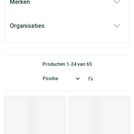
Merken
filter
Organisaties
filter
Producten
1
-
24
van
65
Sorteer op: