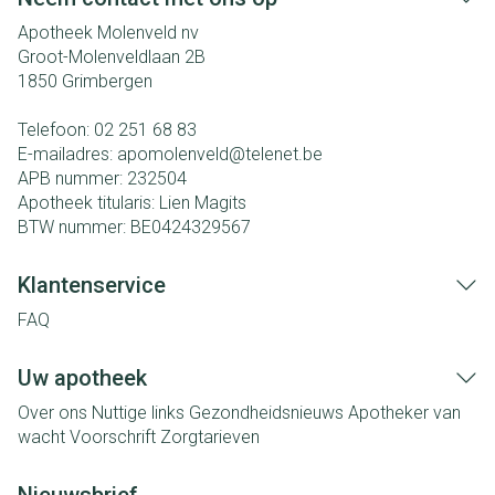
Apotheek Molenveld nv
Groot-Molenveldlaan 2B
1850
Grimbergen
Telefoon:
02 251 68 83
E-mailadres:
apomolenveld@
telenet.be
APB nummer:
232504
Apotheek titularis:
Lien Magits
BTW nummer:
BE0424329567
Klantenservice
FAQ
Uw apotheek
Over ons
Nuttige links
Gezondheidsnieuws
Apotheker van
wacht
Voorschrift
Zorgtarieven