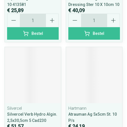
10 413581
Dressing Ster 10 X 10cm 10
€ 25,89
€ 40,09
Aantal
Aantal
Bestel
Bestel
Silvercel
Hartmann
Silvercel Verb Hydro Algin.
Atrauman Ag 5x5cm St. 10
2,5x30,5cm 5 Cad230
P/s
€ 51,57
€ 24,19