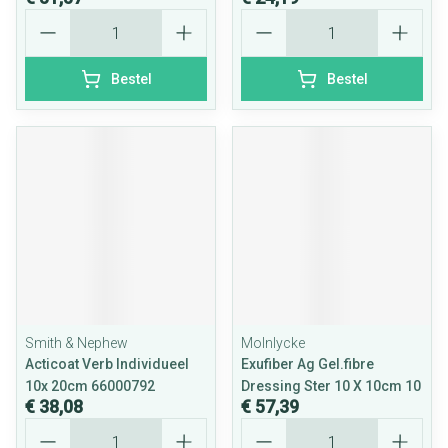
Aantal
Aantal
Bestel
Bestel
Smith & Nephew
Molnlycke
Acticoat Verb Individueel
Exufiber Ag Gel.fibre
10x 20cm 66000792
Dressing Ster 10 X 10cm 10
€ 38,08
€ 57,39
Aantal
Aantal