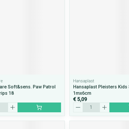
rging
Supplementen
Insectenwe
middelen
ssen
 geïrriteerde
re
Hansaplast
Zelfbruiner
Scheren
re Soft&sens. Paw Patrol
Hansaplast Pleisters Kids 
trips 18
1mx6cm
€ 5,09
Aantal