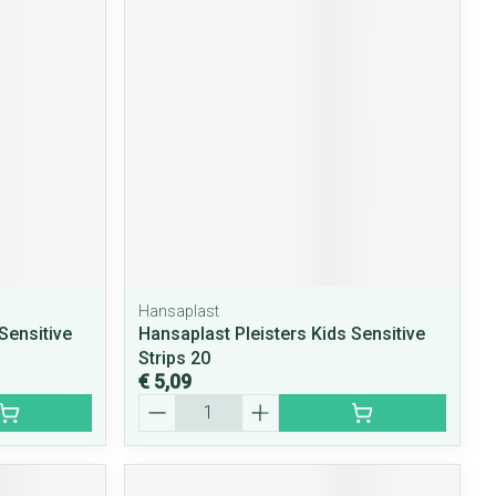
rende
Parfums en
geurproducten
Hansaplast
CBD
Sensitive
Hansaplast Pleisters Kids Sensitive
Strips 20
€ 5,09
Aantal