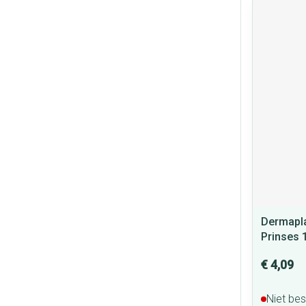
Dermapla
Prinses 
€ 4,09
Niet be