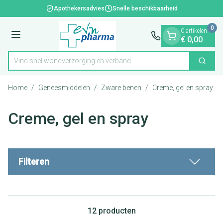
Dia 1 van 1
Ga naar de inhoud
Apothekersadvies
Snelle beschikbaarheid
0
0 artikelen
Menu
€ 0,00
Vind snel wondverzorging en verban
Zoek
Product, merk, categorie...
Home
/
Geneesmiddelen
/
Zware benen
/
Creme, gel en spray
Creme, gel en spray
Filteren
12
producten