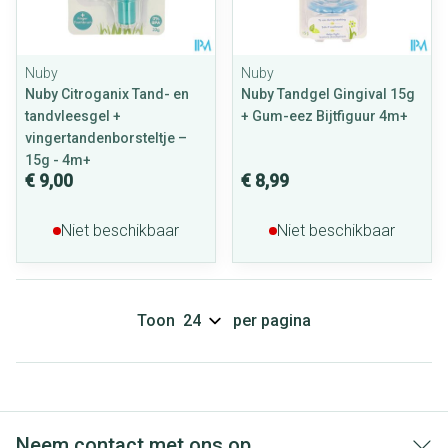
Nuby
Nuby
Nuby Citroganix Tand- en
Nuby Tandgel Gingival 15g
tandvleesgel +
+ Gum-eez Bijtfiguur 4m+
vingertandenborsteltje –
15g - 4m+
€ 9,00
€ 8,99
Niet beschikbaar
Niet beschikbaar
Toon
per pagina
Neem contact met ons op