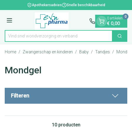
Dia 1 van 1
Ga naar de inhoud
Apothekersadvies
Snelle beschikbaarheid
0
0 artikelen
Menu
€ 0,00
Vind snel wondverzorging en verband
Zoek
Product, merk, categorie...
Home
/
Zwangerschap en kinderen
/
Baby
/
Tandjes
/
Mondge
Mondgel
Filteren
10
producten