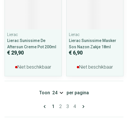
Lierac
Lierac
Lierac Sunissime De
Lierac Sunissime Masker
Aftersun Creme Pot 200ml
Sos Nazon Zakje 18ml
€ 29,90
€ 6,90
Niet beschikbaar
Niet beschikbaar
Toon
per pagina
Pagina's
U lees momenteel pagina
Pagina
Pagina
Pagina
1
2
3
4