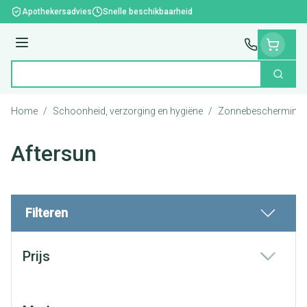
Ga naar de inhoud
Apothekersadvies
Snelle beschikbaarheid
Menu
Zoek
Product, merk, categorie...
Home
/
Schoonheid, verzorging en hygiëne
/
Zonnebescherming
Aftersun
Filteren
Doorgaan naar productlijst
Prijs
filter