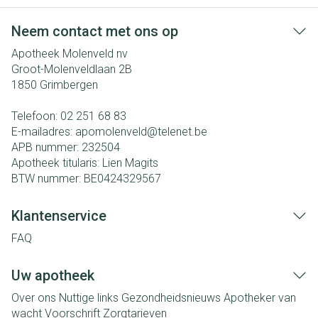
Neem contact met ons op
Apotheek Molenveld nv
Groot-Molenveldlaan 2B
1850
Grimbergen
Telefoon:
02 251 68 83
E-mailadres:
apomolenveld@
telenet.be
APB nummer:
232504
Apotheek titularis:
Lien Magits
BTW nummer:
BE0424329567
Klantenservice
FAQ
Uw apotheek
Over ons
Nuttige links
Gezondheidsnieuws
Apotheker van
wacht
Voorschrift
Zorgtarieven