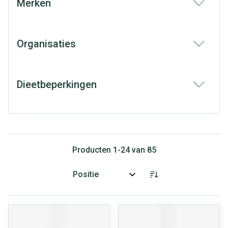
Merken
filter
Organisaties
filter
Dieetbeperkingen
filter
Producten
1
-
24
van
85
Sorteer op: