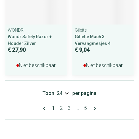
WONDR
Gilette
Wondr Safety Razor +
Gillette Mach 3
Houder Zilver
Vervangmesjes 4
€ 27,90
€ 9,04
Niet beschikbaar
Niet beschikbaar
Toon
per pagina
Pagina's
U lees momenteel pagina
Pagina
Pagina
Pagina
1
2
3
...
5