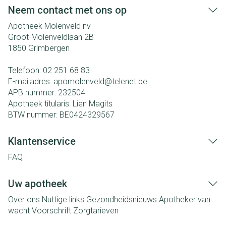
Neem contact met ons op
Apotheek Molenveld nv
Groot-Molenveldlaan 2B
1850
Grimbergen
Telefoon:
02 251 68 83
E-mailadres:
apomolenveld@
telenet.be
APB nummer:
232504
Apotheek titularis:
Lien Magits
BTW nummer:
BE0424329567
Klantenservice
FAQ
Uw apotheek
Over ons
Nuttige links
Gezondheidsnieuws
Apotheker van
wacht
Voorschrift
Zorgtarieven