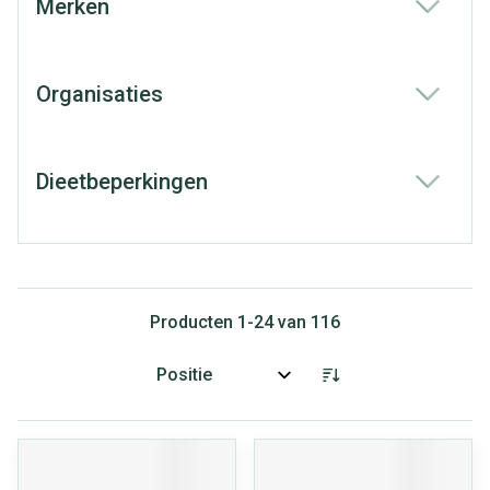
Merken
filter
Organisaties
filter
Dieetbeperkingen
filter
Producten
1
-
24
van
116
Sorteer op: