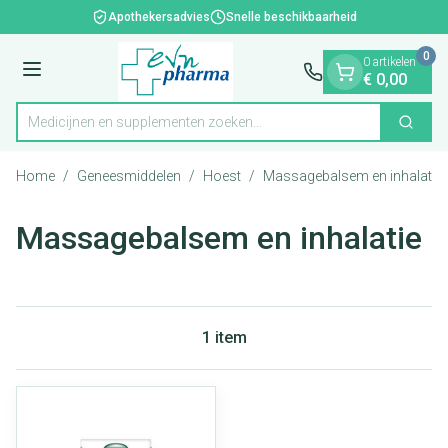
Dia 1 van 1
Ga naar de inhoud
Apothekersadvies
Snelle beschikbaarheid
0
0 artikelen
Menu
€ 0,00
Medicijnen en supplementen zoeken...
Zoek
Product, merk, categorie...
Home
/
Geneesmiddelen
/
Hoest
/
Massagebalsem en inhalatie
Massagebalsem en inhalatie
1
item