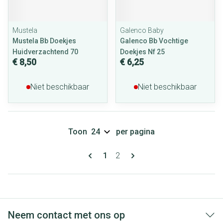
Mustela
Galenco Baby
Mustela Bb Doekjes
Galenco Bb Vochtige
Huidverzachtend 70
Doekjes Nf 25
€ 8,50
€ 6,25
Niet beschikbaar
Niet beschikbaar
Toon
per pagina
Pagina's
U lees momenteel pagina
Pagina
1
2
Neem contact met ons op