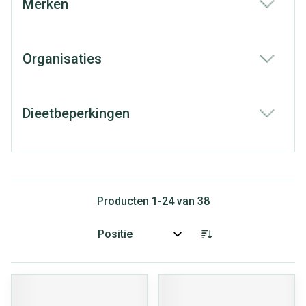
Merken
filter
Organisaties
filter
Dieetbeperkingen
filter
Producten
1
-
24
van
38
Sorteer op: