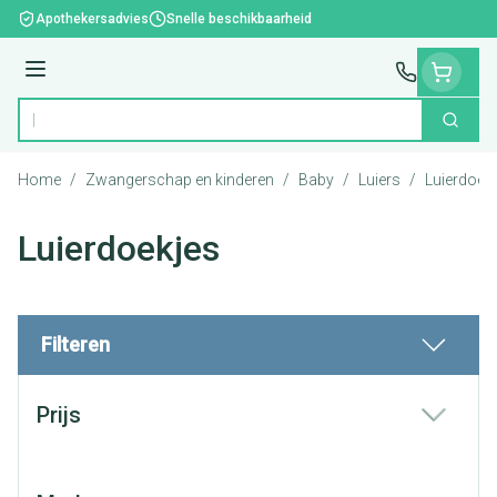
Ga naar de inhoud
Apothekersadvies
Snelle beschikbaarheid
Menu
Zoek
Product, merk, categorie...
Home
/
Zwangerschap en kinderen
/
Baby
/
Luiers
/
Luierdoek
Luierdoekjes
Filteren
Doorgaan naar productlijst
Prijs
filter