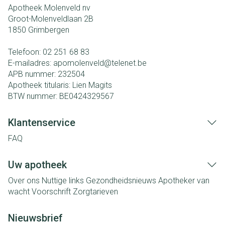
Apotheek Molenveld nv
Groot-Molenveldlaan 2B
1850
Grimbergen
Telefoon:
02 251 68 83
E-mailadres:
apomolenveld@
telenet.be
APB nummer:
232504
Apotheek titularis:
Lien Magits
BTW nummer:
BE0424329567
Klantenservice
FAQ
Uw apotheek
Over ons
Nuttige links
Gezondheidsnieuws
Apotheker van
wacht
Voorschrift
Zorgtarieven
Nieuwsbrief