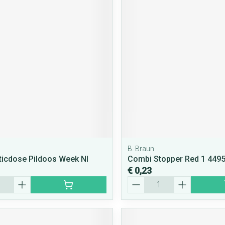
B. Braun
ticdose Pildoos Week Nl
Combi Stopper Red 1 449
€ 0,23
Aantal