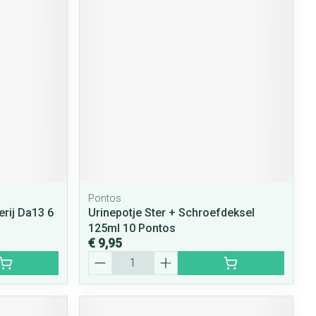
rende
Parfums en
geurproducten
Pontos
CBD
erij Da13 6
Urinepotje Ster + Schroefdeksel
125ml 10 Pontos
€ 9,95
Aantal