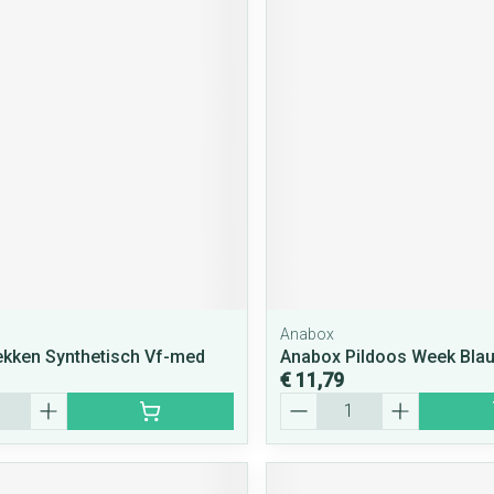
Anabox
ekken Synthetisch Vf-med
Anabox Pildoos Week Bla
€ 11,79
Aantal