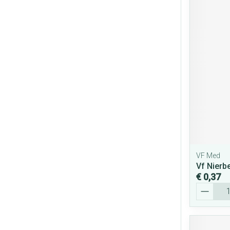
VF Med
Vf Nierb
€ 0,37
Aantal