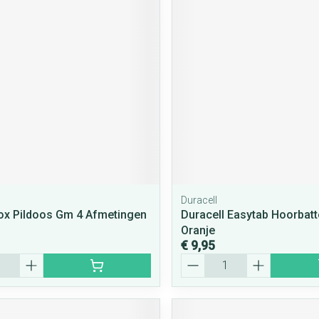
rging
Supplementen
Insectenwe
middelen
ssen
 geïrriteerde
Duracell
Zelfbruiner
Scheren
x Pildoos Gm 4 Afmetingen
Duracell Easytab Hoorbatt
Oranje
€ 9,95
Aantal