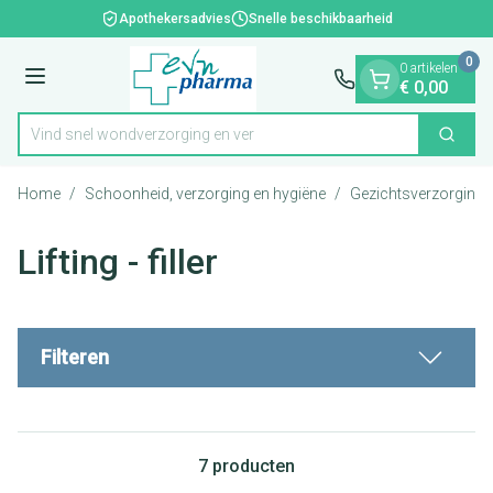
Dia 1 van 1
Ga naar de inhoud
Apothekersadvies
Snelle beschikbaarheid
0
0 artikelen
Menu
€ 0,00
Vind snel wondverzorgin
Zoek
Product, merk, categorie...
Home
/
Schoonheid, verzorging en hygiëne
/
Gezichtsverzorging
Lifting - filler
Filteren
7
producten