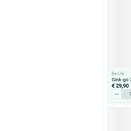
Be-Life
Gink-go 
€ 29,90
Aantal