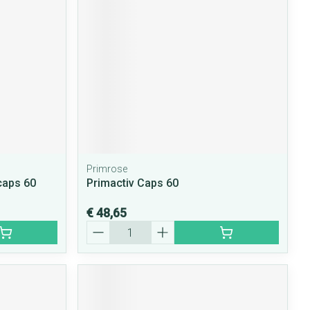
Primrose
caps 60
Primactiv Caps 60
€ 48,65
Aantal