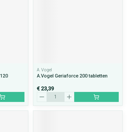
rende
Parfums en
geurproducten
A. Vogel
 120
A.Vogel Geriaforce 200 tabletten
€ 23,39
CBD
Aantal