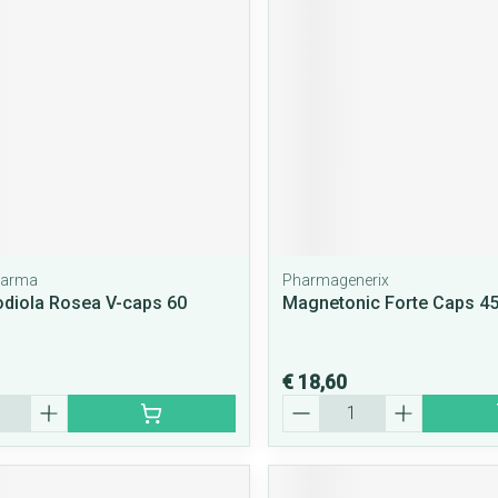
ifarma
Pharmagenerix
diola Rosea V-caps 60
Magnetonic Forte Caps 4
€ 18,60
Aantal