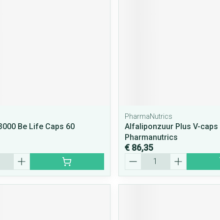
rging
Supplementen
Insectenwe
middelen
ssen
 geïrriteerde
PharmaNutrics
3000 Be Life Caps 60
Alfaliponzuur Plus V-caps
Pharmanutrics
€ 86,35
Zelfbruiner
Scheren
Aantal