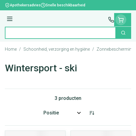
Ga naar de inhoud
Apothekersadvies
Snelle beschikbaarheid
Menu
Zoek
Product, merk, categorie...
Home
/
Schoonheid, verzorging en hygiëne
/
Zonnebescherming
Wintersport - ski
3
producten
Sorteer op: