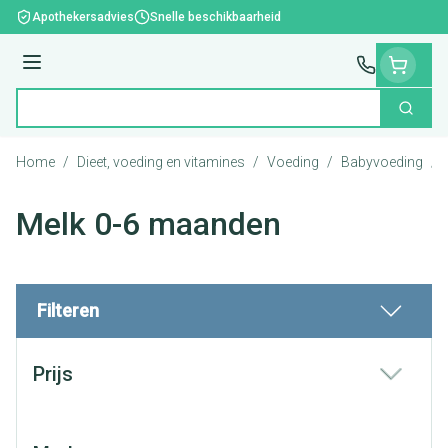
Ga naar de inhoud
Apothekersadvies
Snelle beschikbaarheid
Menu
Zoek
Product, merk, categorie...
Home
/
Dieet, voeding en vitamines
/
Voeding
/
Babyvoeding
/
Melk 0-6 maanden
Filteren
Doorgaan naar productlijst
Prijs
filter