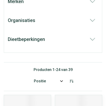
Merken
filter
Organisaties
filter
Dieetbeperkingen
filter
Producten
1
-
24
van
39
Sorteer op: