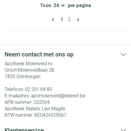
Toon
per pagina
Pagina's
U lees momenteel pagina
Pagina
1
2
Neem contact met ons op
Apotheek Molenveld nv
Groot-Molenveldlaan 2B
1850
Grimbergen
Telefoon:
02 251 68 83
E-mailadres:
apomolenveld@
telenet.be
APB nummer:
232504
Apotheek titularis:
Lien Magits
BTW nummer:
BE0424329567
Klantenservice