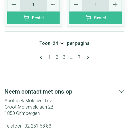
Aantal
Aantal
Bestel
Bestel
Toon
per pagina
Pagina's
U lees momenteel pagina
Pagina
Pagina
Pagina
1
2
3
...
7
Neem contact met ons op
Apotheek Molenveld nv
Groot-Molenveldlaan 2B
1850
Grimbergen
Telefoon:
02 251 68 83