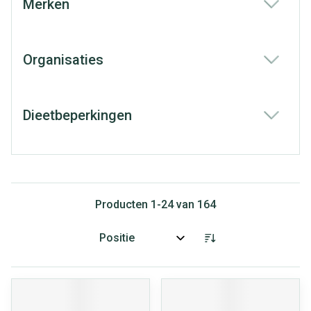
Merken
filter
Organisaties
filter
Dieetbeperkingen
filter
Producten
1
-
24
van
164
Sorteer op: