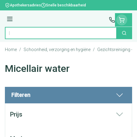
Ga naar de inhoud
Apothekersadvies
Snelle beschikbaarheid
Menu
Zoek
Product, merk, categorie...
Home
/
Schoonheid, verzorging en hygiëne
/
Gezichtsreiniging -
Micellair water
Filteren
Doorgaan naar productlijst
Prijs
filter