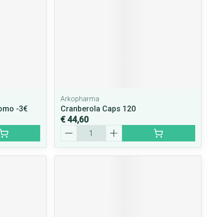
Arkopharma
omo -3€
Cranberola Caps 120
€ 44,60
Aantal