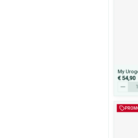
My Uroge
€ 54,90
Aantal
PROM