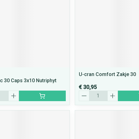
rging
Supplementen
Insectenwe
middelen
ssen
 geïrriteerde
U-cran Comfort Zakje 30
 30 Caps 3x10 Nutriphyt
€ 30,95
Aantal
Zelfbruiner
Scheren