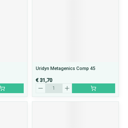
rende
Parfums en
geurproducten
Uridyn Metagenics Comp 45
€ 31,70
Aantal
CBD