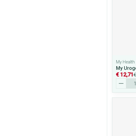
My Health
My Uroge
€ 12,71
€
Aantal