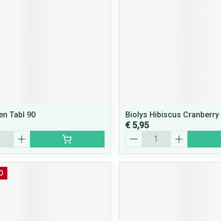
n Tabl 90
Biolys Hibiscus Cranberry
€ 5,95
Aantal
O