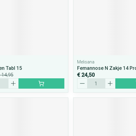
Melisana
n Tabl 15
Femannose N Zakje 14 Pr
€ 24,50
 14,95
Aantal