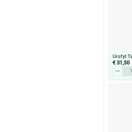
Urofyt T
€ 31,50
Aantal