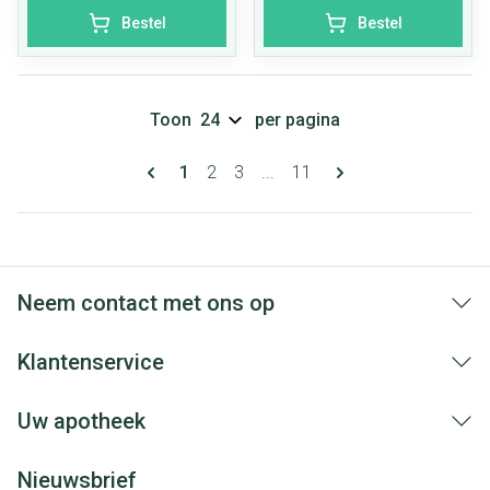
Bestel
Bestel
Toon
per pagina
Pagina's
U lees momenteel pagina
Pagina
Pagina
Pagina
1
2
3
...
11
Neem contact met ons op
Klantenservice
Uw apotheek
Nieuwsbrief