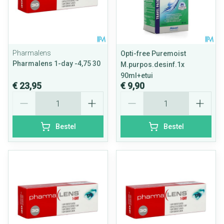
Pharmalens
Opti-free Puremoist
Pharmalens 1-day -4,75 30
M.purpos.desinf.1x
90ml+etui
€ 23,95
€ 9,90
Aantal
Aantal
Bestel
Bestel