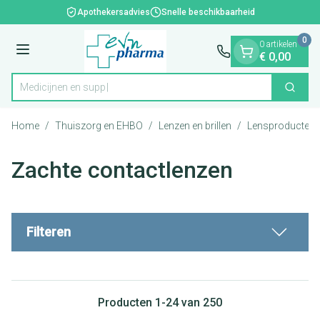
Dia 1 van 1
Ga naar de inhoud
Apothekersadvies
Snelle beschikbaarheid
0
0 artikelen
Menu
€ 0,00
Zoek
Product, merk, categorie...
Home
/
Thuiszorg en EHBO
/
Lenzen en brillen
/
Lensproducten
Zachte contactlenzen
Filteren
Producten
1
-
24
van
250