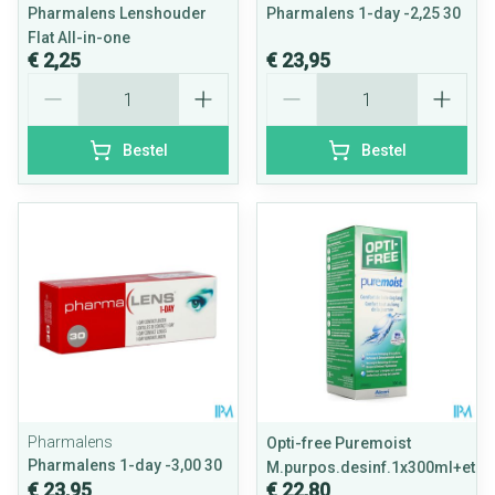
Pharmalens Lenshouder
Pharmalens 1-day -2,25 30
Flat All-in-one
€ 2,25
€ 23,95
Aantal
Aantal
Bestel
Bestel
Pharmalens
Opti-free Puremoist
Pharmalens 1-day -3,00 30
M.purpos.desinf.1x300ml+etui
€ 23,95
€ 22,80