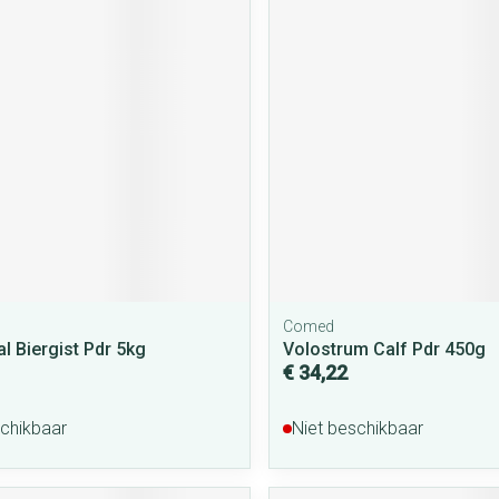
rging
Supplementen
Insectenwe
middelen
ssen
 geïrriteerde
Comed
Zelfbruiner
Scheren
l Biergist Pdr 5kg
Volostrum Calf Pdr 450g
€ 34,22
schikbaar
Niet beschikbaar