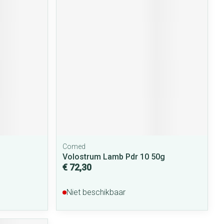
rende
Parfums en
geurproducten
Comed
CBD
Volostrum Lamb Pdr 10 50g
€ 72,30
Niet beschikbaar