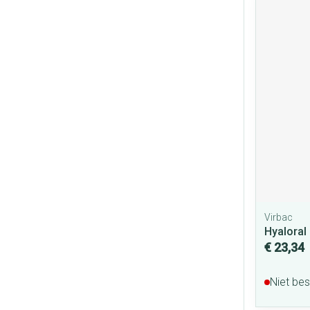
Virbac
Hyaloral
€ 23,34
Niet be