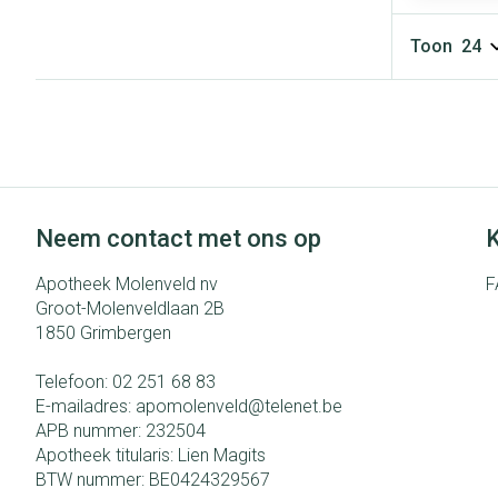
Toon
Neem contact met ons op
K
Apotheek Molenveld nv
F
Groot-Molenveldlaan 2B
1850
Grimbergen
Telefoon:
02 251 68 83
E-mailadres:
apomolenveld@
telenet.be
APB nummer:
232504
Apotheek titularis:
Lien Magits
BTW nummer:
BE0424329567