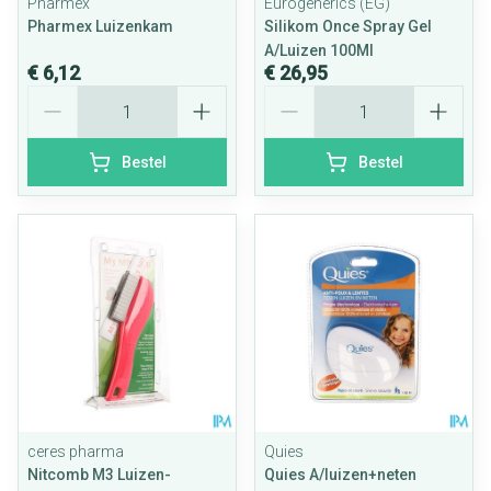
Pharmex
Eurogenerics (EG)
Pharmex Luizenkam
Silikom Once Spray Gel
A/Luizen 100Ml
€ 6,12
€ 26,95
Aantal
Aantal
Bestel
Bestel
ceres pharma
Quies
Nitcomb M3 Luizen-
Quies A/luizen+neten