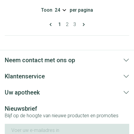
Toon
per pagina
Pagina's
U lees momenteel pagina
Pagina
Pagina
1
2
3
Neem contact met ons op
Klantenservice
Uw apotheek
Nieuwsbrief
Blijf op de hoogte van nieuwe producten en promoties
E-mail adres