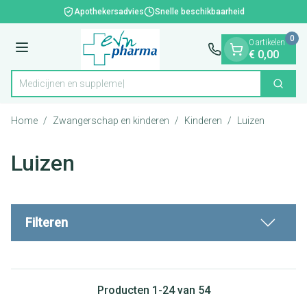
Dia 1 van 1
Ga naar de inhoud
Apothekersadvies
Snelle beschikbaarheid
0
0 artikelen
Menu
€ 0,00
Me
Zoek
Product, merk, categorie...
Home
/
Zwangerschap en kinderen
/
Kinderen
/
Luizen
Luizen
Filteren
Producten
1
-
24
van
54