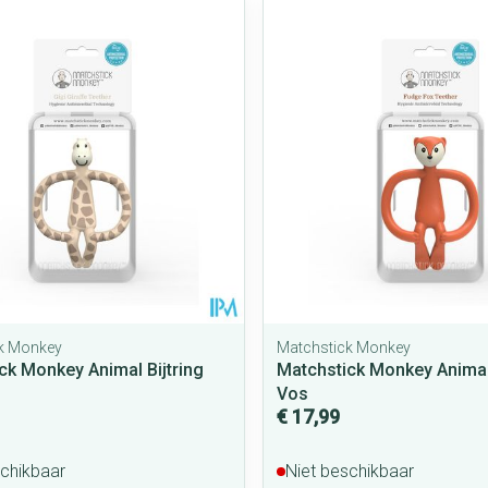
Mondmaskers
rging
Supplementen
Insectenwe
middelen
ssen
 geïrriteerde
k Monkey
Matchstick Monkey
ck Monkey Animal Bijtring
Matchstick Monkey Animal 
Zelfbruiner
Scheren
Vos
€ 17,99
schikbaar
Niet beschikbaar