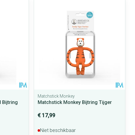
rende
Parfums en
geurproducten
Matchstick Monkey
Bijtring
Matchstick Monkey Bijtring Tijger
CBD
€ 17,99
Niet beschikbaar