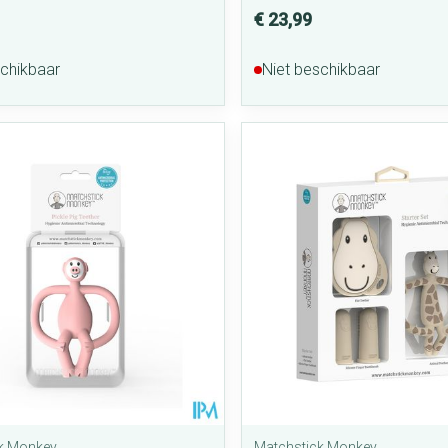
€ 23,99
schikbaar
Niet beschikbaar
k Monkey
Matchstick Monkey