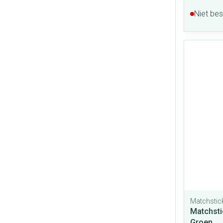
Niet be
Matchstic
Matchsti
Groen