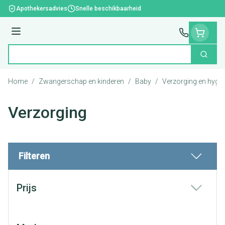
Ga naar de inhoud
Apothekersadvies
Snelle beschikbaarheid
Menu
Zoek
Product, merk, categorie...
Home
/
Zwangerschap en kinderen
/
Baby
/
Verzorging en hygië
Verzorging
Filteren
Doorgaan naar productlijst
Prijs
filter