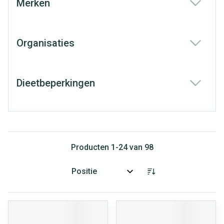
Merken
filter
Organisaties
filter
Dieetbeperkingen
filter
Producten
1
-
24
van
98
Sorteer op: