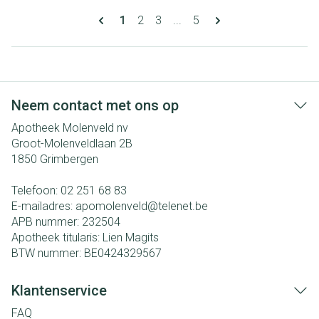
Pagina's
U lees momenteel pagina
Pagina
Pagina
Pagina
1
2
3
...
5
Neem contact met ons op
Apotheek Molenveld nv
Groot-Molenveldlaan 2B
1850
Grimbergen
Telefoon:
02 251 68 83
E-mailadres:
apomolenveld@
telenet.be
APB nummer:
232504
Apotheek titularis:
Lien Magits
BTW nummer:
BE0424329567
Klantenservice
FAQ