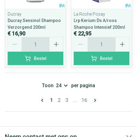
Ducray
La Roche Posay
Ducray Sensinol Shampoo
Lrp Kerium Ds A/roos
Verzorgend 200ml
Shampoo Intensief 200ml
€ 16,90
€ 22,95
Aantal
Aantal
Bestel
Bestel
Toon
per pagina
Pagina's
U lees momenteel pagina
Pagina
Pagina
Pagina
1
2
3
...
16
Neem contact met ons op