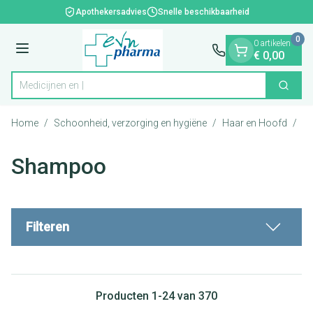
Dia 1 van 1
Ga naar de inhoud
Apothekersadvies
Snelle beschikbaarheid
0
0 artikelen
Menu
€ 0,00
Zoek
Product, merk, categorie...
Home
/
Schoonheid, verzorging en hygiëne
/
Haar en Hoofd
/
S
Shampoo
Filteren
Producten
1
-
24
van
370