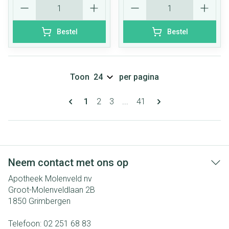
Aantal
Aantal
Bestel
Bestel
Toon
per pagina
Pagina's
U lees momenteel pagina
Pagina
Pagina
Pagina
1
2
3
...
41
Neem contact met ons op
Apotheek Molenveld nv
Groot-Molenveldlaan 2B
1850
Grimbergen
Telefoon:
02 251 68 83