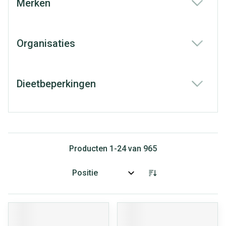
Merken
filter
Organisaties
filter
Dieetbeperkingen
filter
Producten
1
-
24
van
965
Sorteer op: