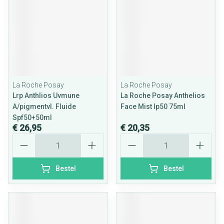
La Roche Posay
La Roche Posay
Lrp Anthlios Uvmune
La Roche Posay Anthelios
A/pigmentvl. Fluide
Face Mist Ip50 75ml
Spf50+50ml
€ 26,95
€ 20,35
Aantal
Aantal
Bestel
Bestel