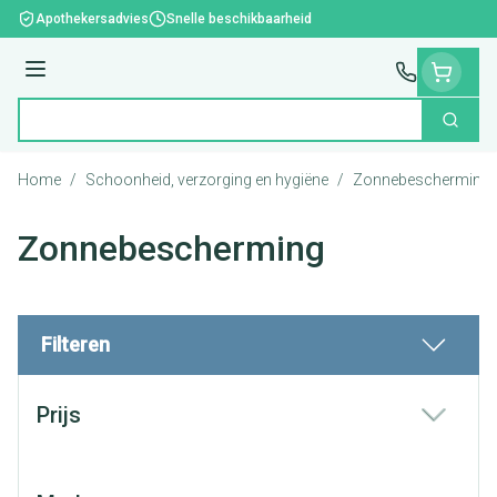
Ga naar de inhoud
Apothekersadvies
Snelle beschikbaarheid
Menu
Zoek
Product, merk, categorie...
Home
/
Schoonheid, verzorging en hygiëne
/
Zonnebescherming
Zonnebescherming
Filteren
Doorgaan naar productlijst
Prijs
filter