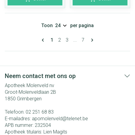
Toon
per pagina
Pagina's
U lees momenteel pagina
Pagina
Pagina
Pagina
1
2
3
...
7
Neem contact met ons op
Apotheek Molenveld nv
Groot-Molenveldlaan 2B
1850
Grimbergen
Telefoon:
02 251 68 83
E-mailadres:
apomolenveld@
telenet.be
APB nummer:
232504
Apotheek titularis:
Lien Magits