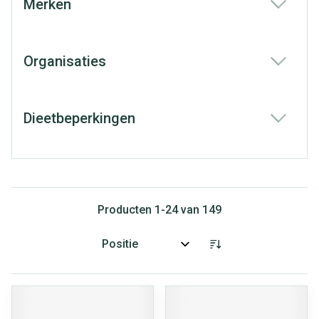
Merken
filter
Organisaties
filter
Dieetbeperkingen
filter
Producten
1
-
24
van
149
Sorteer op: