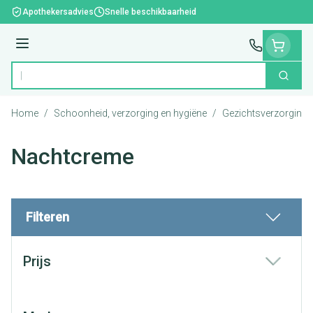
Ga naar de inhoud
Apothekersadvies
Snelle beschikbaarheid
Menu
Zoek
Product, merk, categorie...
Home
/
Schoonheid, verzorging en hygiëne
/
Gezichtsverzorging
Nachtcreme
Filteren
Doorgaan naar productlijst
Prijs
filter