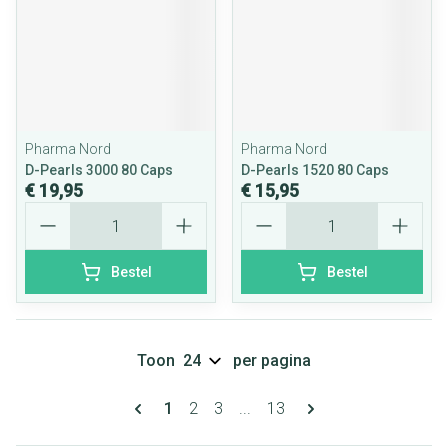
Pharma Nord
Pharma Nord
D-Pearls 3000 80 Caps
D-Pearls 1520 80 Caps
€ 19,95
€ 15,95
Aantal
Aantal
Bestel
Bestel
Toon
per pagina
Pagina's
U lees momenteel pagina
Pagina
Pagina
Pagina
1
2
3
...
13