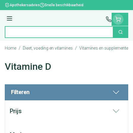
Ga naar de inhoud
Apothekersadvies
Snelle beschikbaarheid
Menu
Zoek
Product, merk, categorie...
Home
/
Dieet, voeding en vitamines
/
Vitamines en supplementen
Vitamine D
Filteren
Doorgaan naar productlijst
Prijs
filter