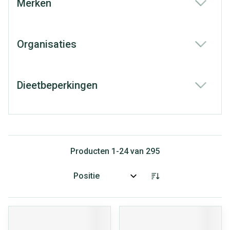
Merken
filter
Organisaties
filter
Dieetbeperkingen
filter
Producten
1
-
24
van
295
Sorteer op: