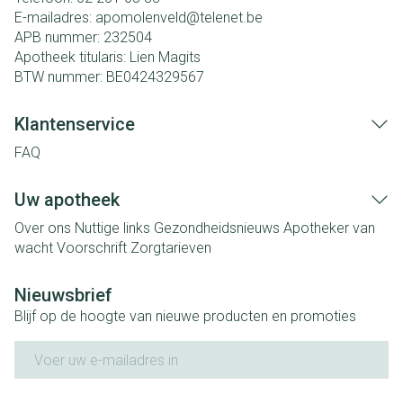
E-mailadres:
apomolenveld@
telenet.be
APB nummer:
232504
Apotheek titularis:
Lien Magits
BTW nummer:
BE0424329567
Klantenservice
FAQ
Uw apotheek
Over ons
Nuttige links
Gezondheidsnieuws
Apotheker van
wacht
Voorschrift
Zorgtarieven
Nieuwsbrief
Blijf op de hoogte van nieuwe producten en promoties
E-mail adres