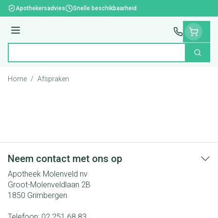
Ga naar de inhoud
Apothekersadvies
Snelle beschikbaarheid
Menu
Zoek
Product, merk, categorie...
Home
/
Afspraken
Neem contact met ons op
Apotheek Molenveld nv
Groot-Molenveldlaan 2B
1850
Grimbergen
Telefoon:
02 251 68 83