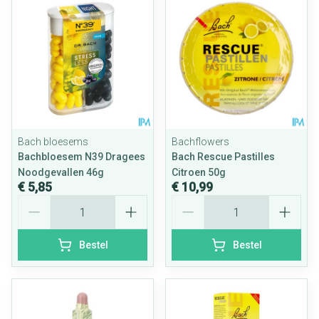
Bach bloesems
Bachflowers
Bachbloesem N39 Dragees
Bach Rescue Pastilles
Noodgevallen 46g
Citroen 50g
€ 5,85
€ 10,99
Aantal
Aantal
Bestel
Bestel