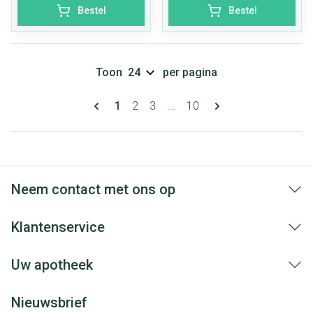
Bestel
Bestel
Toon
per pagina
Pagina's
U lees momenteel pagina
Pagina
Pagina
Pagina
1
2
3
...
10
Neem contact met ons op
Klantenservice
Uw apotheek
Nieuwsbrief