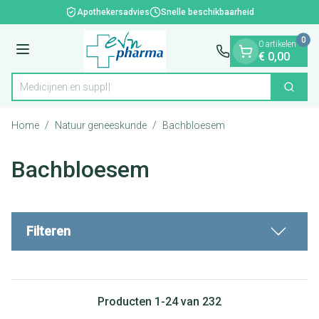
Dia 1 van 1
Ga naar de inhoud
Apothekersadvies
Snelle beschikbaarheid
0
0 artikelen
Menu
€ 0,00
Zoek
Product, merk, categorie...
Home
/
Natuur geneeskunde
/
Bachbloesem
Bachbloesem
Filteren
Producten
1
-
24
van
232