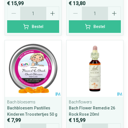
€ 15,99
€ 13,80
Aantal
Aantal
Bestel
Bestel
Bach bloesems
Bachflowers
Bachbloesem Pastilles
Bach Flower Remedie 26
Kinderen Troostertjes 50 g
Rock Rose 20ml
€ 7,99
€ 15,99
Aantal
Aantal