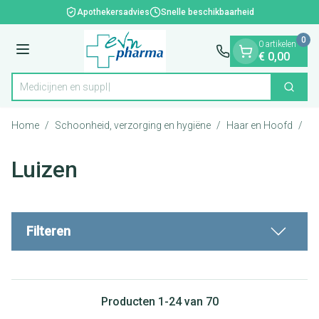
Dia 1 van 1
Ga naar de inhoud
Apothekersadvies
Snelle beschikbaarheid
0
0 artikelen
Menu
€ 0,00
Zoek
Product, merk, categorie...
Home
/
Schoonheid, verzorging en hygiëne
/
Haar en Hoofd
/
Lu
Luizen
Filteren
Producten
1
-
24
van
70