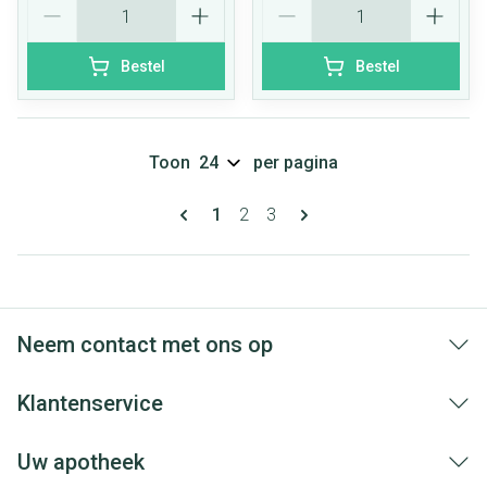
Bestel
Bestel
Toon
per pagina
Pagina's
U lees momenteel pagina
Pagina
Pagina
1
2
3
Neem contact met ons op
Klantenservice
Uw apotheek