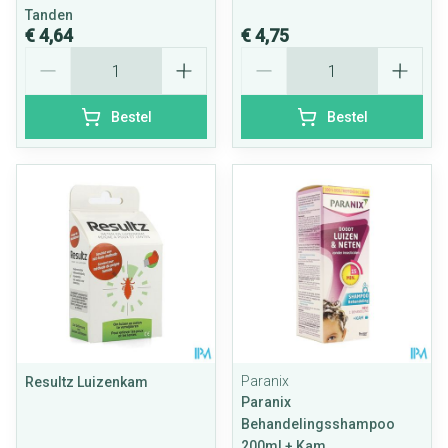
Tanden
€ 4,64
€ 4,75
Aantal
Aantal
Bestel
Bestel
Paranix
Resultz Luizenkam
Paranix
Behandelingsshampoo
200ml + Kam