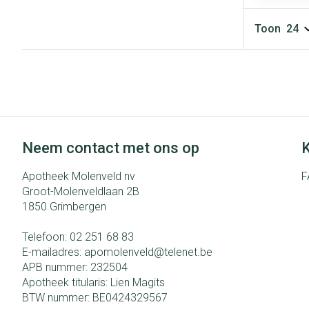
Gezichtsverzo
accessoires
Toon
Pigmentstoorni
Gevoelige huid -
huid
Gemengde huid
Doffe huid
Neem contact met ons op
K
Toon meer
Apotheek Molenveld nv
F
Groot-Molenveldlaan 2B
1850
Grimbergen
Snurken
Telefoon:
02 251 68 83
E-mailadres:
apomolenveld@
telenet.be
APB nummer:
232504
Apotheek titularis:
Lien Magits
BTW nummer:
BE0424329567