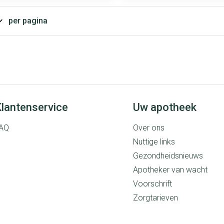
rging
Supplementen
Insectenwe
middelen
per pagina
ssen
 geïrriteerde
lantenservice
Uw apotheek
AQ
Over ons
Nuttige links
Zelfbruiner
Scheren
Gezondheidsnieuws
Apotheker van wacht
Voorschrift
Zorgtarieven