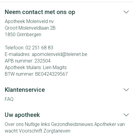
Neem contact met ons op
Apotheek Molenveld nv
Groot-Molenveldlaan 2B
1850
Grimbergen
Telefoon:
02 251 68 83
E-mailadres:
apomolenveld@
telenet.be
APB nummer:
232504
Apotheek titularis:
Lien Magits
BTW nummer:
BE0424329567
Klantenservice
FAQ
Uw apotheek
Over ons
Nuttige links
Gezondheidsnieuws
Apotheker van
wacht
Voorschrift
Zorgtarieven