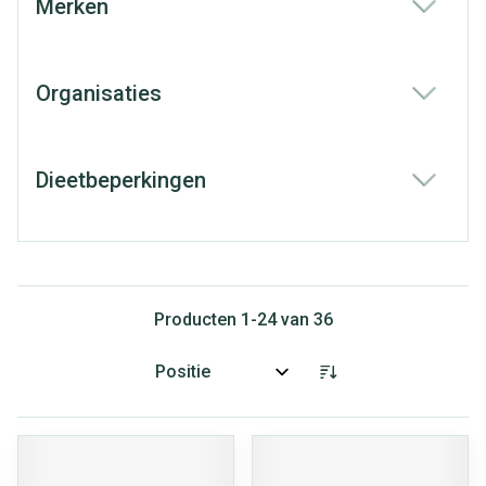
Merken
filter
Organisaties
filter
Dieetbeperkingen
filter
Producten
1
-
24
van
36
Sorteer op: