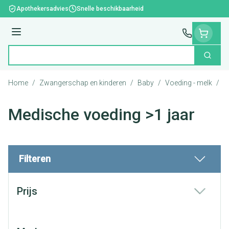
Ga naar de inhoud
Apothekersadvies
Snelle beschikbaarheid
Menu
Zoek
Product, merk, categorie...
Home
/
Zwangerschap en kinderen
/
Baby
/
Voeding - melk
/
M
Medische voeding >1 jaar
Filteren
Doorgaan naar productlijst
Prijs
filter