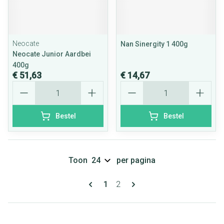
Neocate
Nan Sinergity 1 400g
Neocate Junior Aardbei
400g
€ 51,63
€ 14,67
Aantal
Aantal
Bestel
Bestel
Toon
per pagina
Pagina's
U lees momenteel pagina
Pagina
1
2