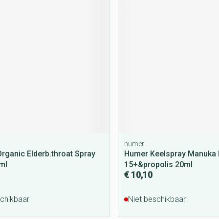
humer
Organic Elderb.throat Spray
Humer Keelspray Manuka 
0ml
15+&propolis 20ml
€ 10,10
schikbaar
Niet beschikbaar