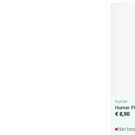
humer
Humer Ph
€ 8,90
Niet be