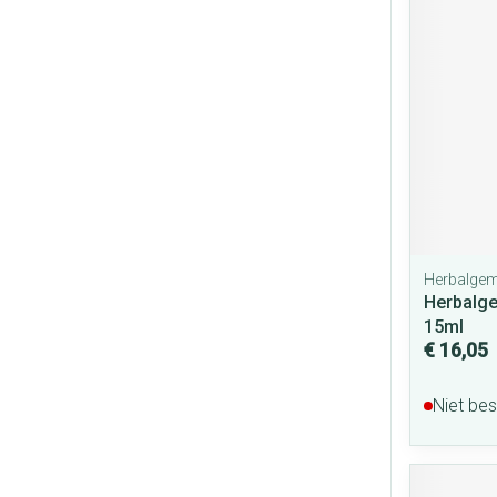
Herbalge
Herbalg
15ml
€ 16,05
Niet be