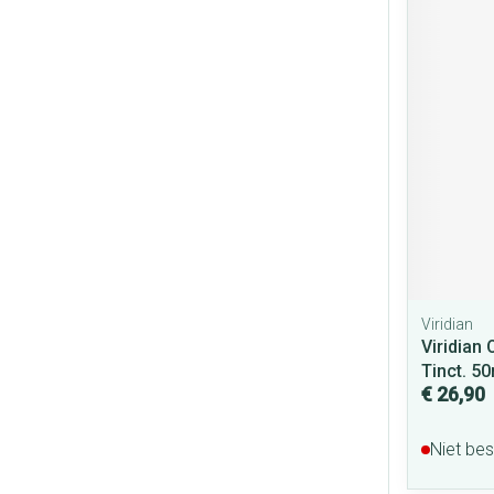
Viridian
Viridian 
Tinct. 5
€ 26,90
Niet be