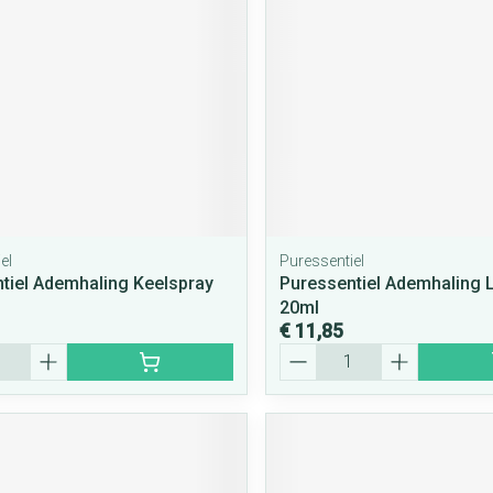
rging
Supplementen
Insectenwe
middelen
ssen
 geïrriteerde
el
Puressentiel
tiel Ademhaling Keelspray
Puressentiel Ademhaling 
20ml
€ 11,85
Zelfbruiner
Scheren
Aantal