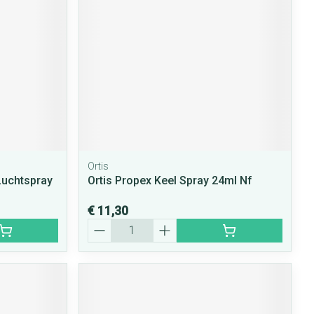
rende
Parfums en
geurproducten
Ortis
Luchtspray
Ortis Propex Keel Spray 24ml Nf
€ 11,30
CBD
Aantal